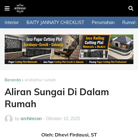
Interior
BAITY JANNATY CHECKLIST
Perumahan
Rumah
Beranda
arsitektur rumah
Aliran Sungai Di Dalam
Rumah
by
archirecon
-
Oktober 10, 2025
Oleh: Dhevi Firdausi, ST