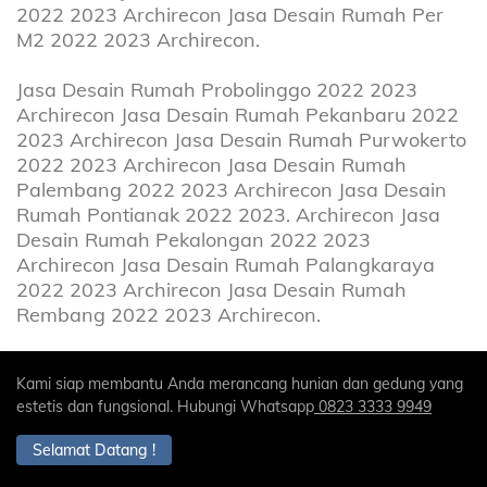
2022 2023 Archirecon Jasa Desain Rumah Per
M2 2022 2023 Archirecon.
Jasa Desain Rumah Probolinggo 2022 2023
Archirecon Jasa Desain Rumah Pekanbaru 2022
2023 Archirecon Jasa Desain Rumah Purwokerto
2022 2023 Archirecon Jasa Desain Rumah
Palembang 2022 2023 Archirecon Jasa Desain
Rumah Pontianak 2022 2023. Archirecon Jasa
Desain Rumah Pekalongan 2022 2023
Archirecon Jasa Desain Rumah Palangkaraya
2022 2023 Archirecon Jasa Desain Rumah
Rembang 2022 2023 Archirecon.
Jasa Desain Renovasi Rumah 2022 2023
Kami siap membantu Anda merancang hunian dan gedung yang
Archirecon Jasa Desain Renovasi Rumah Bekasi
estetis dan fungsional. Hubungi Whatsapp
0823 3333 9949
2022 2023 Archirecon Jasa Desain Renovasi
Rumah Bandung 2022 2023 Archirecon Jasa
Selamat Datang !
Desain Ruangan Rumah 2022 2023 Archirecon