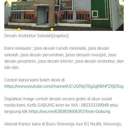
Desain Arsitektur Sekolah[/caption]
Kami melayani : Jasa desain rumah minimalis, Jasa desain
Jasa desain masjid,
sekolah, Jasa desain perumahan,
Jasa
desain pesantren, Jasa desain interior, Jasa desain arsitektur, dan
lain-lain
Contoh karya kami boleh dicek di
https://www.youtube.com/channel/UCUQRbj7i0g2gRBNPZXjD5sg
Dapatkan image contoh desain secara gratis di akun sosial
media kami. Ketik GABUNG kirim ke WA : 082333339949 atau
langsung klik
https://wa.me/6283839006353?text=Gabung
Alamat Kantor kami di Bumi Wonorejo Asri B1 No.84, Wonorejo,