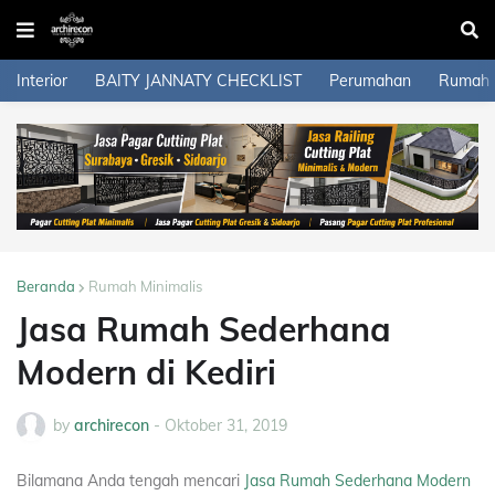
Interior
BAITY JANNATY CHECKLIST
Perumahan
Rumah
Beranda
Rumah Minimalis
Jasa Rumah Sederhana
Modern di Kediri
by
archirecon
-
Oktober 31, 2019
Bilamana Anda tengah mencari
Jasa Rumah Sederhana Modern