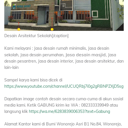
Desain Arsitektur Sekolah[/caption]
Kami melayani : Jasa desain rumah minimalis, Jasa desain
Jasa desain masjid,
sekolah, Jasa desain perumahan,
Jasa
desain pesantren, Jasa desain interior, Jasa desain arsitektur, dan
lain-lain
Sampel karya kami bisa dicek di
https://www.youtube.com/channel/UCUQRbj7i0g2gRBNPZXjD5sg
Dapatkan image contoh desain secara cuma-cuma di akun sosial
media kami. Ketik GABUNG kirim ke WA : 082333339949 atau
langsung klik
https://wa.me/6283839006353?text=Gabung
Alamat Kantor kami di Bumi Wonorejo Asri B1 No.84, Wonorejo,