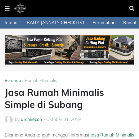
Interior
BAITY JANNATY CHECKLIST
Perumahan
Rumah
Beranda
Rumah Minimalis
Jasa Rumah Minimalis
Simple di Subang
by
archirecon
-
Oktober 31, 2019
Bilamana Anda tengah menggali informasi
Jasa Rumah Minimalis