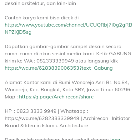
desain arsitektur, dan lain-lain
Contoh karya kami bisa dicek di
https://www.youtube.com/channel/UCUQRbj7i0g2gRB
NPZXjD5sg
Dapatkan gambar-gambar sampel desain secara
cuma-cuma di akun sosial media kami. Ketik GABUNG
kirim ke WA : 082333339949 atau langsung klik
https://wa.me/6283839006353?text=Gabung
Alamat Kantor kami di Bumi Wonorejo Asri B1 No.84,
Wonorejo, Kec. Rungkut, Kota SBY, Jawa Timur 60296.
Map :
https://g.page/Archirecon?share
HP : 0823 3333 9949 | Whatsapp :
https://wa.me/6282333339949 | Archirecon | Initiator
Brand & Idea in Islamic Architecture
Demikianlah penjelasan kami terkait dengan
Jasa