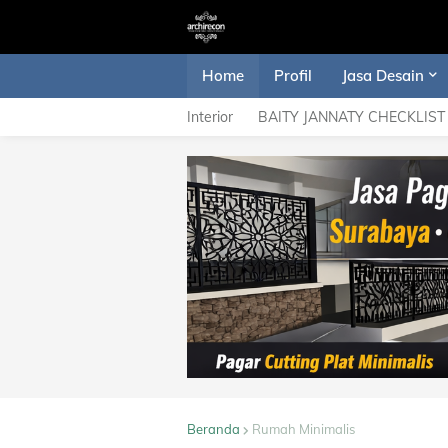
Home
Profil
Jasa Desain
Interior
BAITY JANNATY CHECKLIST
Beranda
Rumah Minimalis