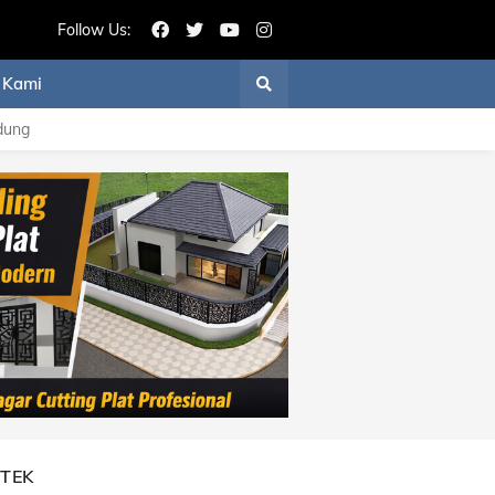
Follow Us:
 Kami
dung
ITEK