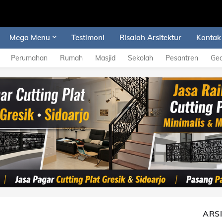
Mega Menu
Testimoni
Risalah Arsitektur
Kontak
Perumahan
Rumah
Masjid
Sekolah
Pesantren
Ge
ARS