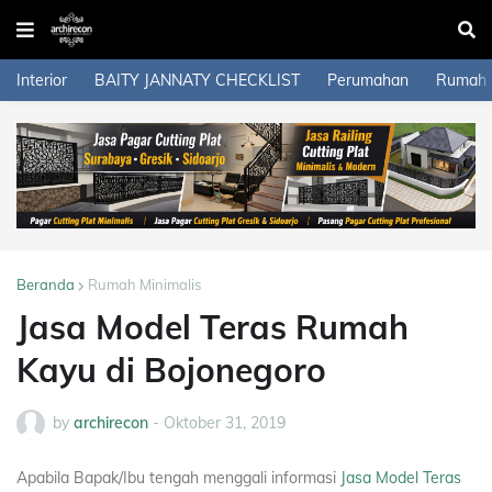
Interior
BAITY JANNATY CHECKLIST
Perumahan
Rumah
Beranda
Rumah Minimalis
Jasa Model Teras Rumah
Kayu di Bojonegoro
by
archirecon
-
Oktober 31, 2019
Apabila Bapak/Ibu tengah menggali informasi
Jasa Model Teras