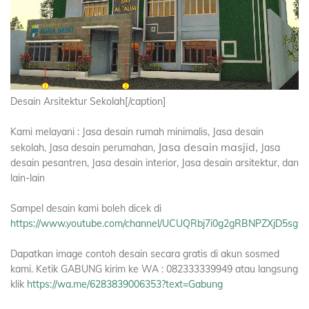
Desain Arsitektur Sekolah[/caption]
Kami melayani : Jasa desain rumah minimalis, Jasa desain
Jasa desain masjid,
sekolah, Jasa desain perumahan,
Jasa
desain pesantren, Jasa desain interior, Jasa desain arsitektur, dan
lain-lain
Sampel desain kami boleh dicek di
https://www.youtube.com/channel/UCUQRbj7i0g2gRBNPZXjD5sg
Dapatkan image contoh desain secara gratis di akun sosmed
kami. Ketik GABUNG kirim ke WA : 082333339949 atau langsung
klik
https://wa.me/6283839006353?text=Gabung