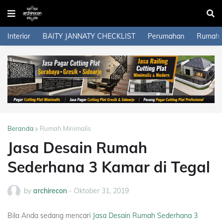
Interior
BAITY JANNATY CHECKLIST
Perumahan
Rumah
Beranda
Rumah Minimalis
Jasa Desain Rumah
Sederhana 3 Kamar di Tegal
by
archirecon
-
Oktober 31, 2019
Bila Anda sedang mencari
Jasa Desain Rumah Sederhana 3