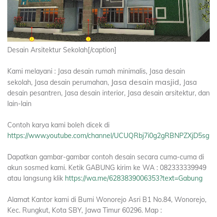
Desain Arsitektur Sekolah[/caption]
Kami melayani : Jasa desain rumah minimalis, Jasa desain
Jasa desain masjid,
sekolah, Jasa desain perumahan,
Jasa
desain pesantren, Jasa desain interior, Jasa desain arsitektur, dan
lain-lain
Contoh karya kami boleh dicek di
https://www.youtube.com/channel/UCUQRbj7i0g2gRBNPZXjD5sg
Dapatkan gambar-gambar contoh desain secara cuma-cuma di
akun sosmed kami. Ketik GABUNG kirim ke WA : 082333339949
atau langsung klik
https://wa.me/6283839006353?text=Gabung
Alamat Kantor kami di Bumi Wonorejo Asri B1 No.84, Wonorejo,
Kec. Rungkut, Kota SBY, Jawa Timur 60296. Map :