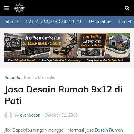
Interior
BAITY JANNATY CHECKLIST
Perumahan
Rumah
Beranda
Rumah Minimalis
Jasa Desain Rumah 9x12 di
Pati
by
archirecon
-
Oktober 31, 2019
Jika Bapak/Ibu tengah menggali informasi
Jasa Desain Rumah