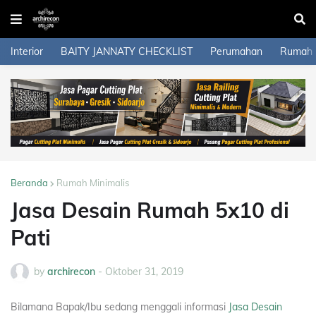
Interior
BAITY JANNATY CHECKLIST
Perumahan
Rumah
Beranda
Rumah Minimalis
Jasa Desain Rumah 5x10 di
Pati
by
archirecon
-
Oktober 31, 2019
Bilamana Bapak/Ibu sedang menggali informasi
Jasa Desain