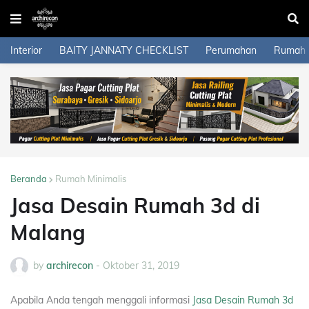
Interior
BAITY JANNATY CHECKLIST
Perumahan
Rumah
Beranda
Rumah Minimalis
Jasa Desain Rumah 3d di
Malang
by
archirecon
-
Oktober 31, 2019
Apabila Anda tengah menggali informasi
Jasa Desain Rumah 3d