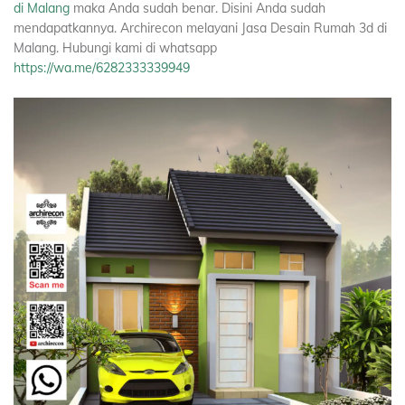
di Malang
maka Anda sudah benar. Disini Anda sudah
mendapatkannya. Archirecon melayani Jasa Desain Rumah 3d di
Malang. Hubungi kami di whatsapp
https://wa.me/6282333339949