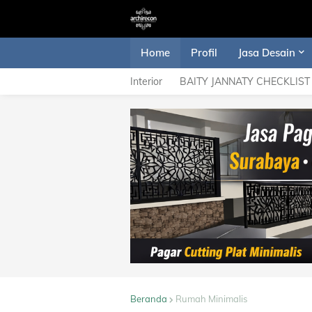
Home
Profil
Jasa Desain
Interior
BAITY JANNATY CHECKLIST
Beranda
Rumah Minimalis