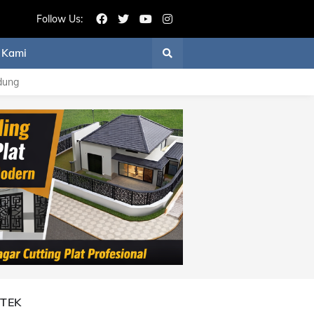
Follow Us:
 Kami
dung
ITEK