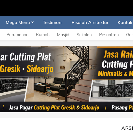
Mega Menu
Testimoni
Risalah Arsitektur
Kontak
Perumahan
Rumah
Masjid
Sekolah
Pesantren
Ge
ARS