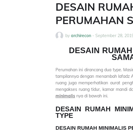
DESAIN RUMAH
PERUMAHAN S
by
archirecon
-
September 28, 201
DESAIN RUMAH
SAMA
Perumahan ini dirancang dua type. Masi
tampilannya dengan menambah lafadz Al
ruang juga memperhatikan aurat peng
mengakses ruang tidur, kamar mandi dan
minimalis
nya di bawah ini.
DESAIN RUMAH MINI
TYPE
DESAIN RUMAH MINIMALIS P