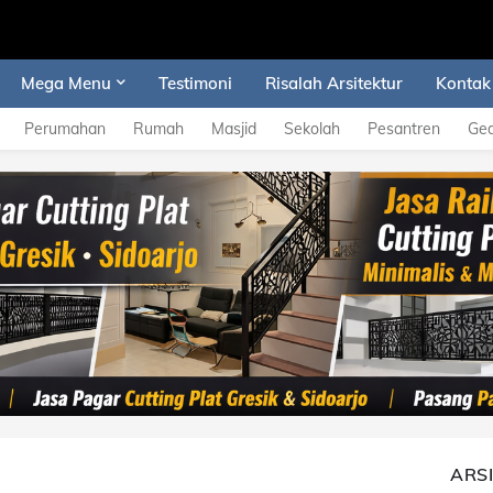
Mega Menu
Testimoni
Risalah Arsitektur
Kontak
Perumahan
Rumah
Masjid
Sekolah
Pesantren
Ge
ARS