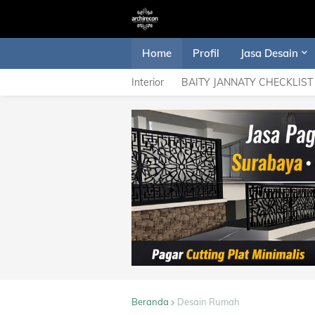
Home
Profil
Jasa Desain
Interior
BAITY JANNATY CHECKLIST
Beranda
Desain Rumah