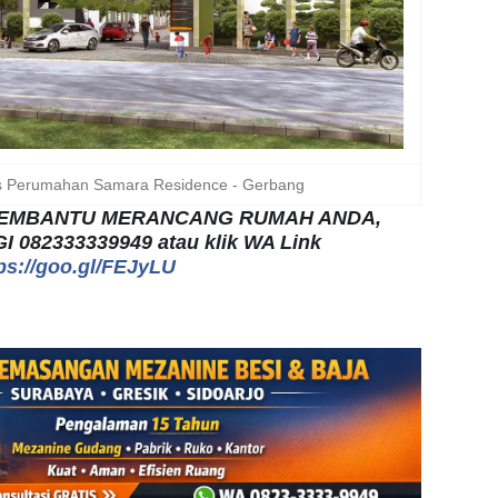
s Perumahan Samara Residence - Gerbang
 MEMBANTU MERANCANG RUMAH ANDA,
I 082333339949
atau klik WA Link
ps://goo.gl/FEJyLU