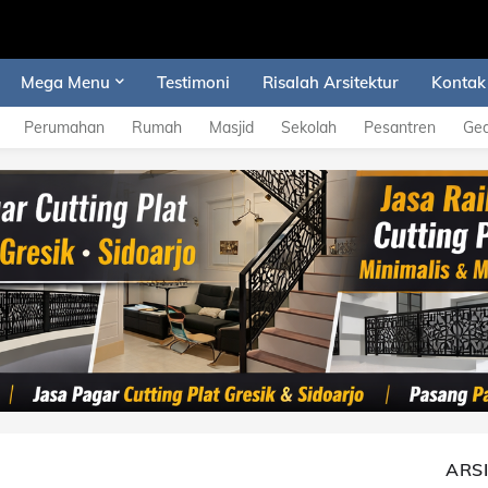
Mega Menu
Testimoni
Risalah Arsitektur
Kontak
Perumahan
Rumah
Masjid
Sekolah
Pesantren
Ge
ARS