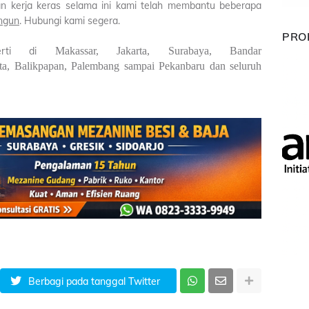
n kerja keras selama ini kami telah membantu beberapa
ngun
. Hubungi kami segera.
PRO
perti di
Makassar,
Jakarta,
Surabaya,
Bandar
ta,
Balikpapan,
Palembang sampai
Pekanbaru dan seluruh
Berbagi pada tanggal Twitter