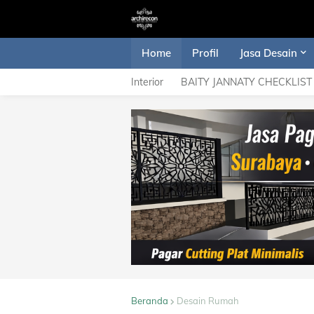
Home
Profil
Jasa Desain
Interior
BAITY JANNATY CHECKLIST
Beranda
Desain Rumah